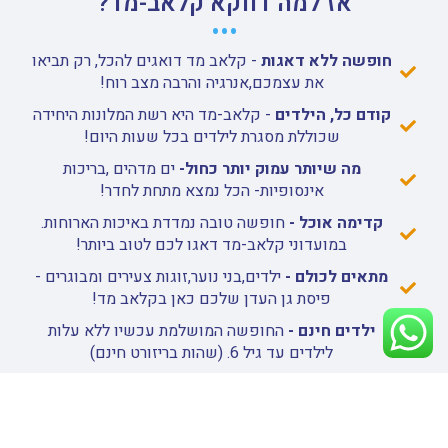
אז למה דווקא קלאב-מד?
•••
חופשה ללא דאגות
- קלאב מד דואגים להכל, רק תביאו
את עצמכם,אנרגיה והרבה מצב רוח!
קודם כל, הילדים
- קלאב-מד היא רשת המלונות היחידה
שכוללת מסגרת לילדים בכל שעות היום!
מה שיותר עמוק יותר כחול-
ים מדהים ,בריכות
אינסופיות- הכל נמצא מתחת לחדר!
קדימה אוכל -
חופשה טובה נמדדת באיכות הארוחות.
במועדוני קלאב-מד דאגו לכם לטוב ביותר!
מתאים לכולם -
ילדים,בני נוער,זוגות צעירים ומבוגרים -
פיסת גן העדן שלכם כאן בקלאב מד!
ילדים חינם -
החופשה המושלמת עכשיו ללא עלות
לילדים עד גיל 6. (שהות בריזורט חינם)